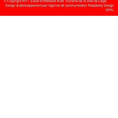
© Copyright 2017. Ecole d'Hôtellerie et de Tourisme de la Ville de Liège
Design & développement par l'
agence de communication Raspberry Design
SPRL